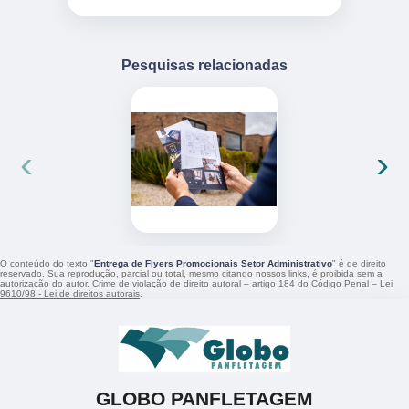
Pesquisas relacionadas
‹
›
O conteúdo do texto "
Entrega de Flyers Promocionais Setor Administrativo
" é de direito
reservado. Sua reprodução, parcial ou total, mesmo citando nossos links, é proibida sem a
autorização do autor. Crime de violação de direito autoral – artigo 184 do Código Penal –
Lei
9610/98 - Lei de direitos autorais
.
GLOBO PANFLETAGEM