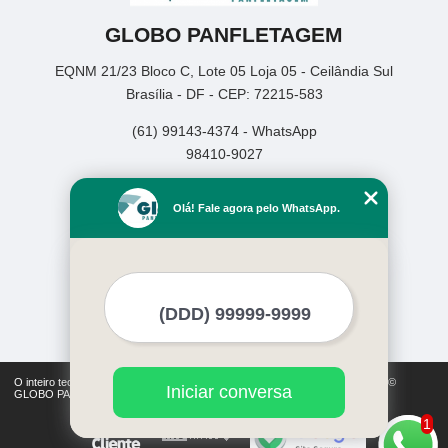
GLOBO PANFLETAGEM
EQNM 21/23 Bloco C, Lote 05 Loja 05 - Ceilândia Sul
Brasília - DF - CEP: 72215-583
(61) 99143-4374 - WhatsApp
98410-9027
Home
Olá! Fale agora pelo WhatsApp.
Empresa
Missão
Serviços
Contato
Mapa do site
Mais Serviços
O inteiro teor deste site está sujeito à proteção de direitos autorais. Copyright©
Iniciar conversa
GLOBO PANFLETAGEM (Lei 9610 de 19/02/1998)
1