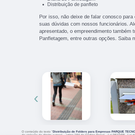
Distribuição de panfleto
Por isso, não deixe de falar conosco para
suas dúvidas com nossos funcionários. Alé
apresentado, o empreendimento também t
Panfletagem, entre outras opções. Saiba 
‹
O conteúdo do texto "
Distribuição de Folders para Empresas PARQUE TE
de violação de direito autoral – artigo 184 do Código Penal –
Lei 9610/98 - Lei de