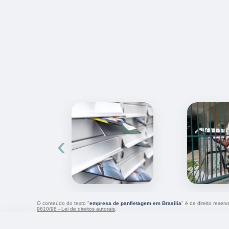
‹
O conteúdo do texto "
empresa de panfletagem em Brasília
" é de direito reser
9610/98 - Lei de direitos autorais
.