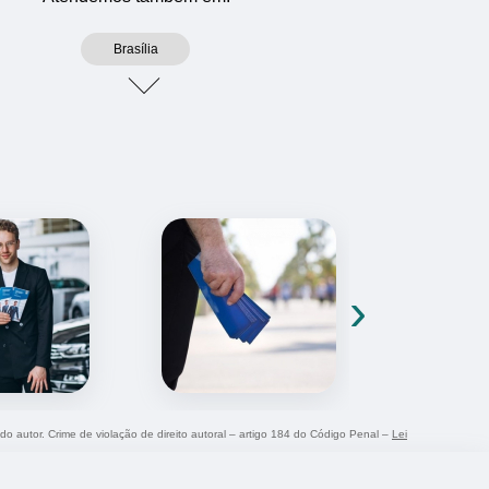
Brasília
›
 do autor. Crime de violação de direito autoral – artigo 184 do Código Penal –
Lei