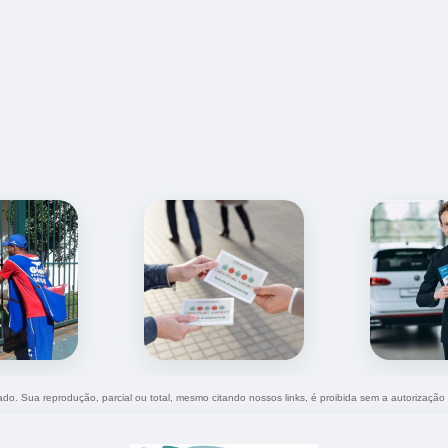
vado. Sua reprodução, parcial ou total, mesmo citando nossos links, é proibida sem a autorização