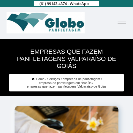
(61) 99143-4374 - WhatsApp
EMPRESAS QUE FAZEM
PANFLETAGENS VALPARAÍSO DE
GOIÁS
Home
Serviços
empresas de panfletagem
empresa de panfletagem em Brasília
empresas que fazem panfletagens Valparaíso de Goiás