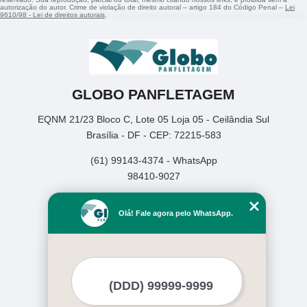
autorização do autor. Crime de violação de direito autoral – artigo 184 do Código Penal –
Lei
9610/98 - Lei de direitos autorais
.
GLOBO PANFLETAGEM
EQNM 21/23 Bloco C, Lote 05 Loja 05 - Ceilândia Sul
Brasília - DF - CEP: 72215-583
(61) 99143-4374 - WhatsApp
98410-9027
Home
Olá! Fale agora pelo WhatsApp.
Empresa
Missão
Serviços
Contato
Mapa do site
Mais Serviços