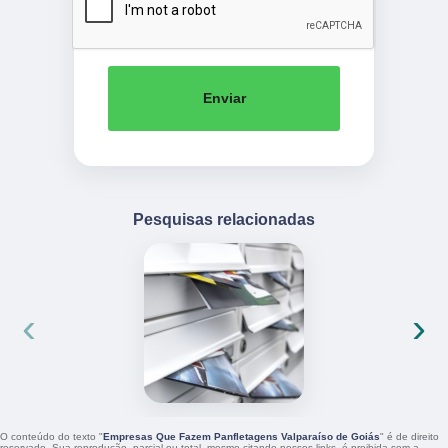
Enviar
Pesquisas relacionadas
‹
›
O conteúdo do texto "
Empresas Que Fazem Panfletagens Valparaíso de Goiás
" é de direito
reservado. Sua reprodução, parcial ou total, mesmo citando nossos links, é proibida sem a