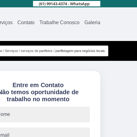
(61) 99143-4374 - WhatsApp
rviços
Contato
Trabalhe Conosco
Galeria
e
Serviços
serviços de panfletos
panfletagem para negócios locais
Entre em Contato
Não temos oportunidade de
trabalho no momento