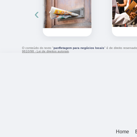
‹
O conteúdo do texto "
panfletagem para negócios locais
" é de direito reservad
9610/98 - Lei de direitos autorais
.
Home