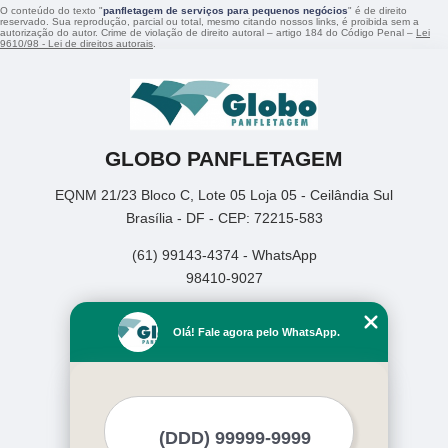
O conteúdo do texto "
panfletagem de serviços para pequenos negócios
" é de direito
reservado. Sua reprodução, parcial ou total, mesmo citando nossos links, é proibida sem a
autorização do autor. Crime de violação de direito autoral – artigo 184 do Código Penal –
Lei
9610/98 - Lei de direitos autorais
.
GLOBO PANFLETAGEM
EQNM 21/23 Bloco C, Lote 05 Loja 05 - Ceilândia Sul
Brasília - DF - CEP: 72215-583
(61) 99143-4374 - WhatsApp
98410-9027
Home
Olá! Fale agora pelo WhatsApp.
Empresa
Missão
Serviços
Contato
Mapa do site