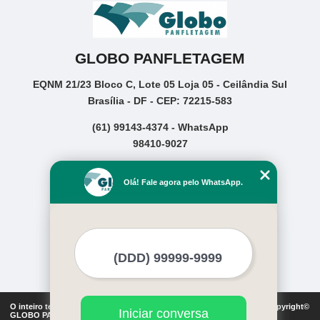
GLOBO PANFLETAGEM
EQNM 21/23 Bloco C, Lote 05 Loja 05 - Ceilândia Sul
Brasília - DF - CEP: 72215-583
(61) 99143-4374 - WhatsApp
98410-9027
Home
Olá! Fale agora pelo WhatsApp.
Empresa
Missão
Serviços
Contato
Mapa do site
Mais Serviços
O inteiro teor deste site está sujeito à proteção de direitos autorais. Copyright©
Iniciar conversa
GLOBO PANFLETAGEM (Lei 9610 de 19/02/1998)