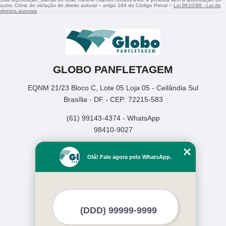
autor. Crime de violação de direito autoral – artigo 184 do Código Penal –
Lei 9610/98 - Lei de
direitos autorais
.
GLOBO PANFLETAGEM
EQNM 21/23 Bloco C, Lote 05 Loja 05 - Ceilândia Sul
Brasília - DF - CEP: 72215-583
(61) 99143-4374 - WhatsApp
98410-9027
Home
Olá! Fale agora pelo WhatsApp.
Empresa
Missão
Serviços
Contato
Mapa do site
Mais Serviços