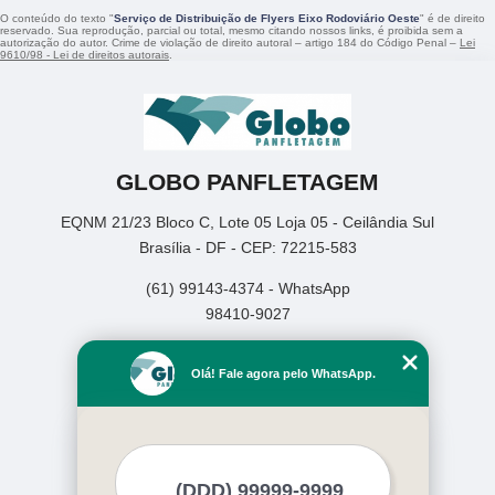
O conteúdo do texto "
Serviço de Distribuição de Flyers Eixo Rodoviário Oeste
" é de direito
reservado. Sua reprodução, parcial ou total, mesmo citando nossos links, é proibida sem a
autorização do autor. Crime de violação de direito autoral – artigo 184 do Código Penal –
Lei
9610/98 - Lei de direitos autorais
.
GLOBO PANFLETAGEM
EQNM 21/23 Bloco C, Lote 05 Loja 05 - Ceilândia Sul
Brasília - DF - CEP: 72215-583
(61) 99143-4374 - WhatsApp
98410-9027
Home
Olá! Fale agora pelo WhatsApp.
Empresa
Missão
Serviços
Contato
Mapa do site