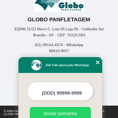
GLOBO PANFLETAGEM
EQNM 21/23 Bloco C, Lote 05 Loja 05 - Ceilândia Sul
Brasília - DF - CEP: 72215-583
(61) 99143-4374 - WhatsApp
98410-9027
Home
Olá! Fale agora pelo WhatsApp.
Empresa
Missão
Serviços
Contato
Mapa do site
Mais Serviços
O inteiro teor deste site está sujeito à proteção de direitos autorais. Copyright©
Iniciar conversa
GLOBO PANFLETAGEM (Lei 9610 de 19/02/1998)