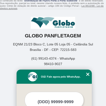
O conteúdo do texto "
Distribuição de Flyers Porta a Porta Sudoeste
" é de direito reservado.
Sua reprodução, parcial ou total, mesmo citando nossos links, é proibida sem a autorização do
autor. Crime de violação de direito autoral – artigo 184 do Código Penal –
Lei 9610/98 - Lei de
direitos autorais
.
GLOBO PANFLETAGEM
EQNM 21/23 Bloco C, Lote 05 Loja 05 - Ceilândia Sul
Brasília - DF - CEP: 72215-583
(61) 99143-4374 - WhatsApp
98410-9027
Home
Olá! Fale agora pelo WhatsApp.
Empresa
Missão
Serviços
Contato
Mapa do site
Mais Serviços