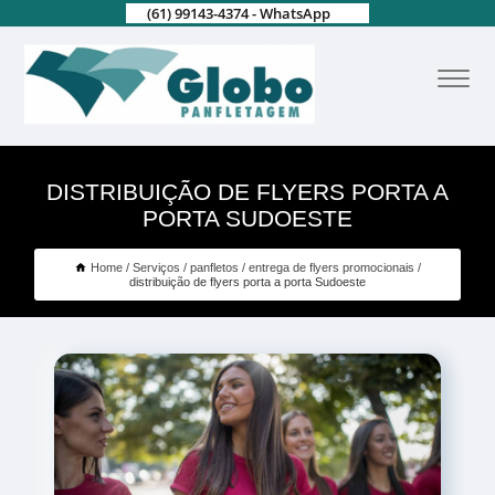
(61) 99143-4374 - WhatsApp
DISTRIBUIÇÃO DE FLYERS PORTA A
PORTA SUDOESTE
Home
Serviços
panfletos
entrega de flyers promocionais
distribuição de flyers porta a porta Sudoeste