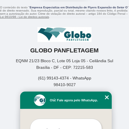
O conteúdo do texto "
Empresa Especializa em Distribuição de Flyers Expansão do Setor O
"
é de direito reservado. Sua reprodução, parcial ou total, mesmo citando nossos links, é proibida
sem a autorização do autor. Crime de violação de direito autoral – artigo 184 do Código Penal –
Lei 9610/98 - Lei de direitos autorais
.
GLOBO PANFLETAGEM
EQNM 21/23 Bloco C, Lote 05 Loja 05 - Ceilândia Sul
Brasília - DF - CEP: 72215-583
(61) 99143-4374 - WhatsApp
98410-9027
Home
Olá! Fale agora pelo WhatsApp.
Empresa
Missão
Serviços
Contato
Mapa do site