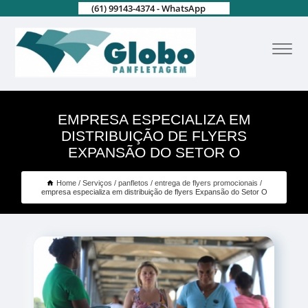
(61) 99143-4374 - WhatsApp
EMPRESA ESPECIALIZA EM
DISTRIBUIÇÃO DE FLYERS
EXPANSÃO DO SETOR O
Home
Serviços
panfletos
entrega de flyers promocionais
empresa especializa em distribuição de flyers Expansão do Setor O