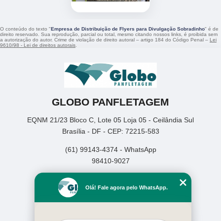
O conteúdo do texto "
Empresa de Distribuição de Flyers para Divulgação Sobradinho
" é de
direito reservado. Sua reprodução, parcial ou total, mesmo citando nossos links, é proibida sem
a autorização do autor. Crime de violação de direito autoral – artigo 184 do Código Penal –
Lei
9610/98 - Lei de direitos autorais
.
GLOBO PANFLETAGEM
EQNM 21/23 Bloco C, Lote 05 Loja 05 - Ceilândia Sul
Brasília - DF - CEP: 72215-583
(61) 99143-4374 - WhatsApp
98410-9027
Home
Olá! Fale agora pelo WhatsApp.
Empresa
Missão
Serviços