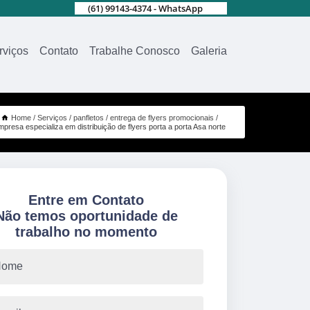
(61) 99143-4374 - WhatsApp
rviços
Contato
Trabalhe Conosco
Galeria
Home
Serviços
panfletos
entrega de flyers promocionais
mpresa especializa em distribuição de flyers porta a porta Asa norte
Entre em Contato
Não temos oportunidade de
trabalho no momento