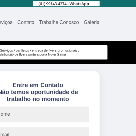
(61) 99143-4374 - WhatsApp
rviços
Contato
Trabalhe Conosco
Galeria
Serviços
panfletos
entrega de flyers promocionais
istribuição de flyers porta a porta Nova Gama
Entre em Contato
Não temos oportunidade de
trabalho no momento