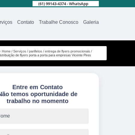
(61) 99143-4374 - WhatsApp
rviços
Contato
Trabalhe Conosco
Galeria
Home
Serviços
panfletos
entrega de flyers promocionais
istribuição de flyers porta a porta para empresas Vicente Pires
Entre em Contato
Não temos oportunidade de
trabalho no momento