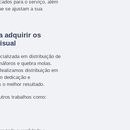
icados para o serviço, além
ue se ajustam a sua
a adquirir os
isual
ializada em distribuição de
emáforos e quebra molas.
ealizamos distribuição em
om dedicação e
s o melhor resultado.
tros trabalhos como: