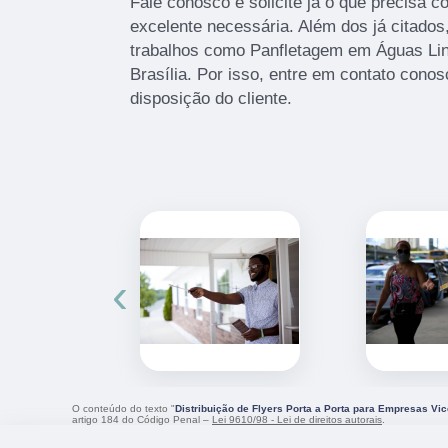
Fale conosco e solicite já o que precisa c
excelente necessária. Além dos já citad
trabalhos como Panfletagem em Águas Li
Brasília. Por isso, entre em contato con
disposição do cliente.
‹
O conteúdo do texto "
Distribuição de Flyers Porta a Porta para Empresas Vic
artigo 184 do Código Penal –
Lei 9610/98 - Lei de direitos autorais
.