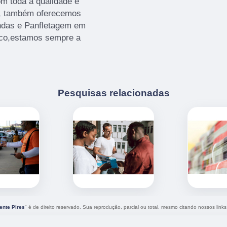
om toda a qualidade e
os, também oferecemos
ndas e Panfletagem em
osco,estamos sempre a
Pesquisas relacionadas
ente Pires
" é de direito reservado. Sua reprodução, parcial ou total, mesmo citando nossos links