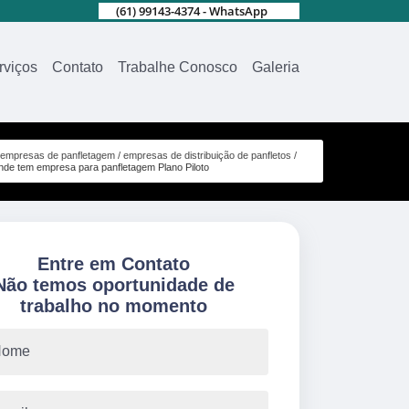
(61) 99143-4374 - WhatsApp
rviços
Contato
Trabalhe Conosco
Galeria
empresas de panfletagem
empresas de distribuição de panfletos
nde tem empresa para panfletagem Plano Piloto
Entre em Contato
Não temos oportunidade de
trabalho no momento