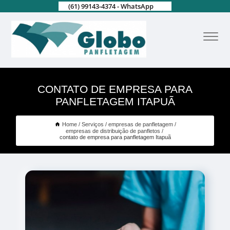
(61) 99143-4374 - WhatsApp
CONTATO DE EMPRESA PARA
PANFLETAGEM ITAPUÃ
Home
Serviços
empresas de panfletagem
empresas de distribuição de panfletos
contato de empresa para panfletagem Itapuã