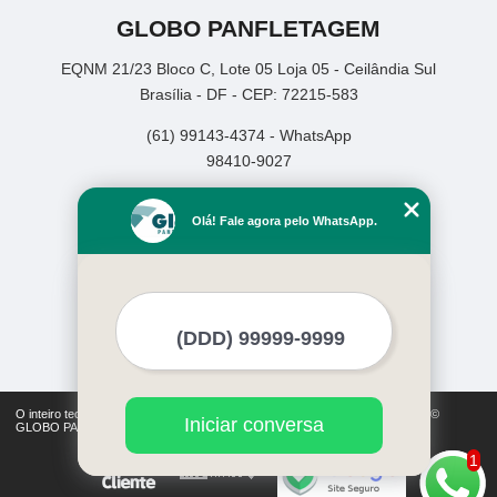
GLOBO PANFLETAGEM
EQNM 21/23 Bloco C, Lote 05 Loja 05 - Ceilândia Sul
Brasília - DF - CEP: 72215-583
(61) 99143-4374 - WhatsApp
98410-9027
Home
Olá! Fale agora pelo WhatsApp.
Empresa
Missão
Serviços
Contato
Mapa do site
Mais Serviços
O inteiro teor deste site está sujeito à proteção de direitos autorais. Copyright©
Iniciar conversa
GLOBO PANFLETAGEM (Lei 9610 de 19/02/1998)
1