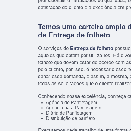
profissionais e instalações de qualidade,
satisfação do cliente e a excelência em pr
Temos uma carteira ampla 
de Entrega de folheto
O serviços de
Entrega de folheto
possuem
aqueles que optam por utilizá-los. Há div
folheto que devem estar de acordo com 
pelo cliente, por isso, é necessario esco
sanar essa demanda, e assim, a mesma, a
todas as solicitações que o cliente realizar
Conhecendo nossa excelência, conheça ou
Agência de Panfletagem
Agência para Panfletagem
Diária de Panfletagem
Distribuição de panfleto
Executamos cada trabalho de uma forma q