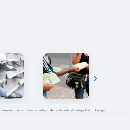
›
torização do autor. Crime de violação de direito autoral – artigo 184 do Código