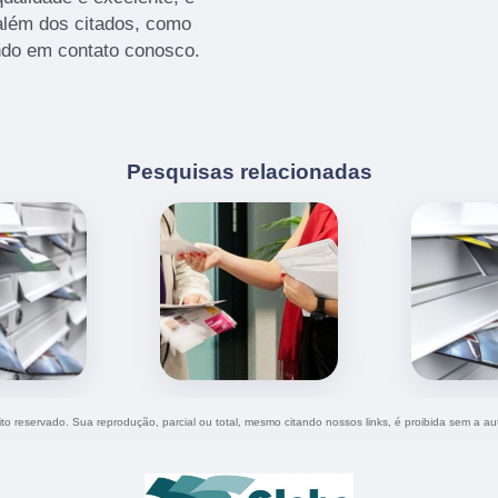
além dos citados, como
ndo em contato conosco.
Pesquisas relacionadas
eito reservado. Sua reprodução, parcial ou total, mesmo citando nossos links, é proibida sem a au