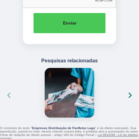
Enviar
Pesquisas relacionadas
‹
›
O conteúdo do texto "
Empresas Distribuição de Panfletos Lago
" é de direito reservado. Sua
reprodução, parcial ou total, mesmo citando nossos links, é proibida sem a autorização do autor.
Crime de violação de direito autoral – artigo 184 do Código Penal –
Lei 9610/98 - Lei de direitos
autorais
.