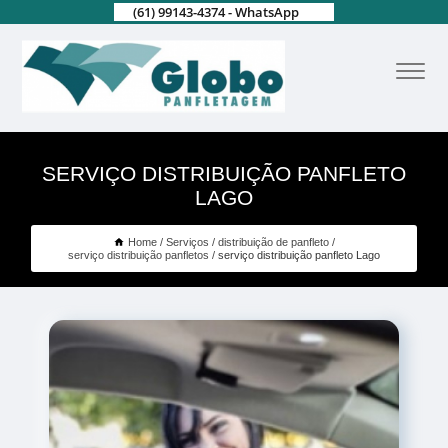
(61) 99143-4374 - WhatsApp
SERVIÇO DISTRIBUIÇÃO PANFLETO
LAGO
Home
Serviços
distribuição de panfleto
serviço distribuição panfletos
serviço distribuição panfleto Lago