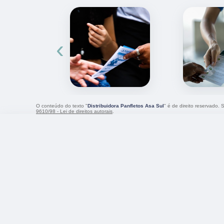
‹
O conteúdo do texto "
Distribuidora Panfletos Asa Sul
" é de direito reservado.
9610/98 - Lei de direitos autorais
.