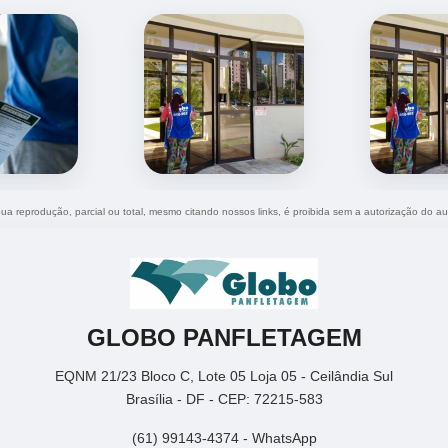
 Sua reprodução, parcial ou total, mesmo citando nossos links, é proibida sem a autorização do au
GLOBO PANFLETAGEM
EQNM 21/23 Bloco C, Lote 05 Loja 05 - Ceilândia Sul
Brasília - DF - CEP: 72215-583
(61) 99143-4374 - WhatsApp