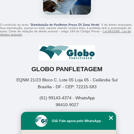
O conteúdo do texto "
Distribuição de Panfletos Preço ZV Zona Verde
" é de direito reservado.
Sua reprodução, parcial ou total, mesmo citando nossos links, é proibida sem a autorização do
autor. Crime de violação de direito autoral – artigo 184 do Código Penal –
Lei 9610/98 - Lei de
direitos autorais
.
GLOBO PANFLETAGEM
EQNM 21/23 Bloco C, Lote 05 Loja 05 - Ceilândia Sul
Brasília - DF - CEP: 72215-583
(61) 99143-4374 - WhatsApp
98410-9027
Home
Olá! Fale agora pelo WhatsApp.
Empresa
Missão