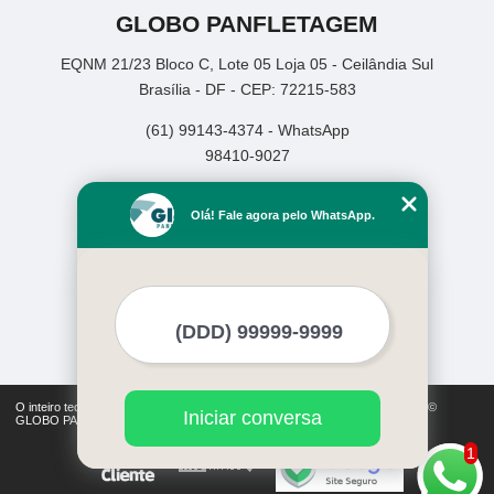
GLOBO PANFLETAGEM
EQNM 21/23 Bloco C, Lote 05 Loja 05 - Ceilândia Sul
Brasília - DF - CEP: 72215-583
(61) 99143-4374 - WhatsApp
98410-9027
Home
Olá! Fale agora pelo WhatsApp.
Empresa
Missão
Serviços
Contato
Mapa do site
Mais Serviços
O inteiro teor deste site está sujeito à proteção de direitos autorais. Copyright©
Iniciar conversa
GLOBO PANFLETAGEM (Lei 9610 de 19/02/1998)
1