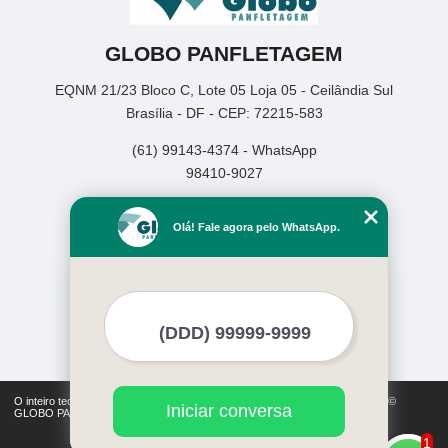
GLOBO PANFLETAGEM
EQNM 21/23 Bloco C, Lote 05 Loja 05 - Ceilândia Sul
Brasília - DF - CEP: 72215-583
(61) 99143-4374 - WhatsApp
98410-9027
Home
Olá! Fale agora pelo WhatsApp.
Empresa
Missão
Serviços
Contato
Mapa do site
Mais Serviços
O inteiro teor deste site está sujeito à proteção de direitos autorais. Copyright©
Iniciar conversa
GLOBO PANFLETAGEM (Lei 9610 de 19/02/1998)
1