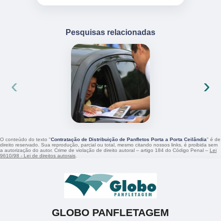
Pesquisas relacionadas
‹
›
O conteúdo do texto "
Contratação de Distribuição de Panfletos Porta a Porta Ceilândia
" é de
direito reservado. Sua reprodução, parcial ou total, mesmo citando nossos links, é proibida sem
a autorização do autor. Crime de violação de direito autoral – artigo 184 do Código Penal –
Lei
9610/98 - Lei de direitos autorais
.
GLOBO PANFLETAGEM