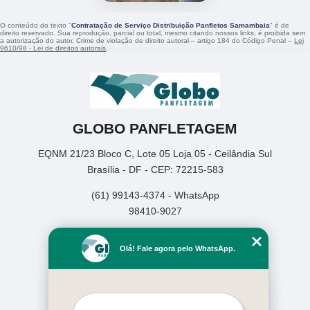
O conteúdo do texto "
Contratação de Serviço Distribuição Panfletos Samambaia
" é de
direito reservado. Sua reprodução, parcial ou total, mesmo citando nossos links, é proibida sem
a autorização do autor. Crime de violação de direito autoral – artigo 184 do Código Penal –
Lei
9610/98 - Lei de direitos autorais
.
GLOBO PANFLETAGEM
EQNM 21/23 Bloco C, Lote 05 Loja 05 - Ceilândia Sul
Brasília - DF - CEP: 72215-583
(61) 99143-4374 - WhatsApp
98410-9027
Home
Olá! Fale agora pelo WhatsApp.
Empresa
Missão
Serviços
Contato