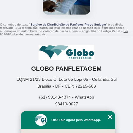
O conteúdo do texto "
Serviço de Distribuição de Panfletos Preço Sudeste
" é de direito
reservado. Sua reprodução, parcial ou total, mesmo citando nossos links, é proibida sem a
autorização do autor. Crime de violação de direito autoral – artigo 184 do Código Penal –
Lei
9610/98 - Lei de direitos autorais
.
GLOBO PANFLETAGEM
EQNM 21/23 Bloco C, Lote 05 Loja 05 - Ceilândia Sul
Brasília - DF - CEP: 72215-583
(61) 99143-4374 - WhatsApp
98410-9027
Home
Olá! Fale agora pelo WhatsApp.
Empresa
Missão