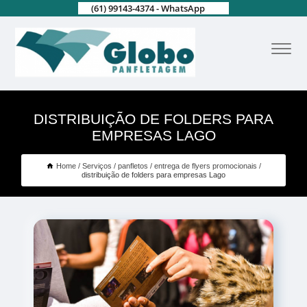
(61) 99143-4374 - WhatsApp
DISTRIBUIÇÃO DE FOLDERS PARA
EMPRESAS LAGO
Home
Serviços
panfletos
entrega de flyers promocionais
distribuição de folders para empresas Lago