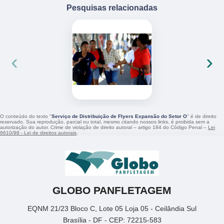
Pesquisas relacionadas
‹
›
O conteúdo do texto "
Serviço de Distribuição de Flyers Expansão do Setor O
" é de direito
reservado. Sua reprodução, parcial ou total, mesmo citando nossos links, é proibida sem a
autorização do autor. Crime de violação de direito autoral – artigo 184 do Código Penal –
Lei
9610/98 - Lei de direitos autorais
.
GLOBO PANFLETAGEM
EQNM 21/23 Bloco C, Lote 05 Loja 05 - Ceilândia Sul
Brasília - DF - CEP: 72215-583