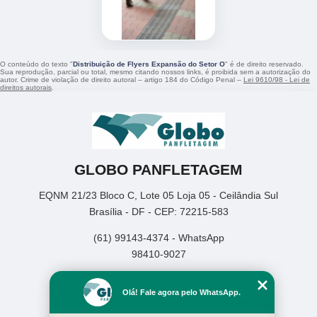
O conteúdo do texto "
Distribuição de Flyers Expansão do Setor O
" é de direito reservado.
Sua reprodução, parcial ou total, mesmo citando nossos links, é proibida sem a autorização do
autor. Crime de violação de direito autoral – artigo 184 do Código Penal –
Lei 9610/98 - Lei de
direitos autorais
.
GLOBO PANFLETAGEM
EQNM 21/23 Bloco C, Lote 05 Loja 05 - Ceilândia Sul
Brasília - DF - CEP: 72215-583
(61) 99143-4374 - WhatsApp
98410-9027
Home
Olá! Fale agora pelo WhatsApp.
Empresa
Missão