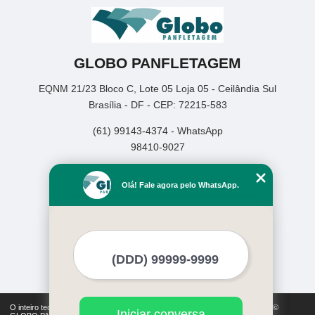
GLOBO PANFLETAGEM
EQNM 21/23 Bloco C, Lote 05 Loja 05 - Ceilândia Sul
Brasília - DF - CEP: 72215-583
(61) 99143-4374 - WhatsApp
98410-9027
Home
Olá! Fale agora pelo WhatsApp.
Empresa
Missão
Serviços
Contato
Mapa do site
Mais Serviços
O inteiro teor deste site está sujeito à proteção de direitos autorais. Copyright©
Iniciar conversa