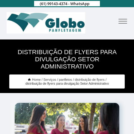
(61) 99143-4374 - WhatsApp
DISTRIBUIÇÃO DE FLYERS PARA
DIVULGAÇÃO SETOR
ADMINISTRATIVO
Home
Serviços
panfletos
distribuição de flyers
distribuição de flyers para divulgação Setor Administrativo