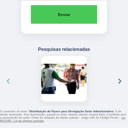
Enviar
Pesquisas relacionadas
‹
›
O conteúdo do texto "
Distribuição de Flyers para Divulgação Setor Administrativo
" é de
direito reservado. Sua reprodução, parcial ou total, mesmo citando nossos links, é proibida sem
a autorização do autor. Crime de violação de direito autoral – artigo 184 do Código Penal –
Lei
9610/98 - Lei de direitos autorais
.