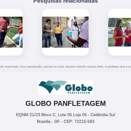
Pesquisas relacionadas
reito reservado. Sua reprodução, parcial ou total, mesmo citando nossos links, é proibida sem a a
GLOBO PANFLETAGEM
EQNM 21/23 Bloco C, Lote 05 Loja 05 - Ceilândia Sul
Brasília - DF - CEP: 72215-583