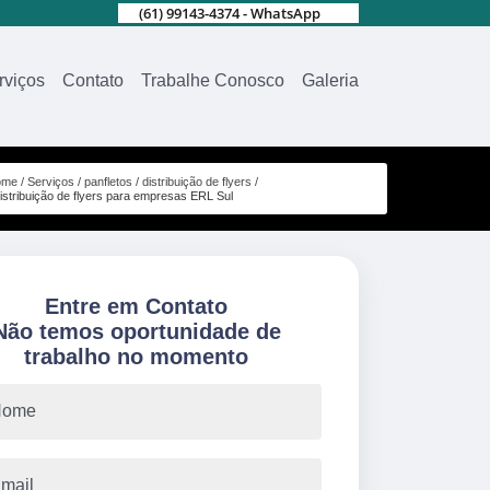
(61) 99143-4374 - WhatsApp
rviços
Contato
Trabalhe Conosco
Galeria
ome
Serviços
panfletos
distribuição de flyers
istribuição de flyers para empresas ERL Sul
Entre em Contato
Não temos oportunidade de
trabalho no momento