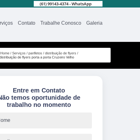
(61) 99143-4374 - WhatsApp
rviços
Contato
Trabalhe Conosco
Galeria
Home
Serviços
panfletos
distribuição de flyers
distribuição de flyers porta a porta Cruzeiro Velho
Entre em Contato
Não temos oportunidade de
trabalho no momento