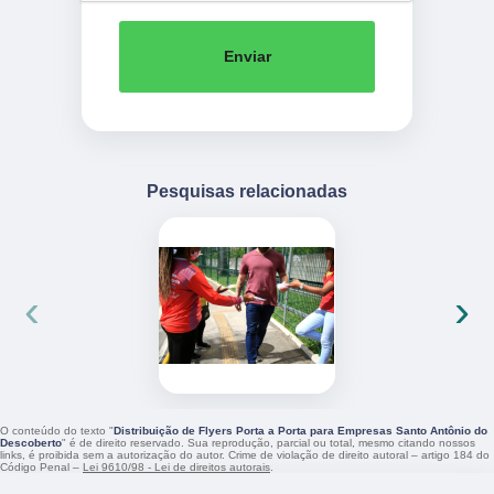
Enviar
Pesquisas relacionadas
‹
›
O conteúdo do texto "
Distribuição de Flyers Porta a Porta para Empresas Santo Antônio do
Descoberto
" é de direito reservado. Sua reprodução, parcial ou total, mesmo citando nossos
links, é proibida sem a autorização do autor. Crime de violação de direito autoral – artigo 184 do
Código Penal –
Lei 9610/98 - Lei de direitos autorais
.