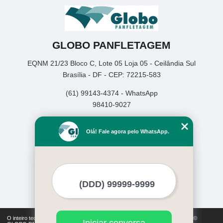
GLOBO PANFLETAGEM
EQNM 21/23 Bloco C, Lote 05 Loja 05 - Ceilândia Sul
Brasília - DF - CEP: 72215-583
(61) 99143-4374 - WhatsApp
98410-9027
Home
Olá! Fale agora pelo WhatsApp.
Empresa
Missão
Serviços
Contato
Mapa do site
Mais Serviços
O inteiro teor deste site está sujeito à proteção de direitos autorais. Copyright©