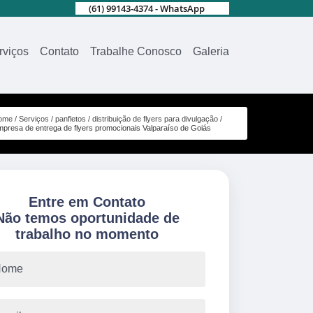
(61) 99143-4374 - WhatsApp
rviços
Contato
Trabalhe Conosco
Galeria
ome
Serviços
panfletos
distribuição de flyers para divulgação
mpresa de entrega de flyers promocionais Valparaíso de Goiás
Entre em Contato
Não temos oportunidade de
trabalho no momento