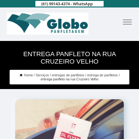
(61) 99143-4374 - WhatsApp
ENTREGA PANFLETO NA RUA
CRUZEIRO VELHO
Home
Serviços
entregas de panfletos
entrega de panfletos
entrega panfleto na rua Cruzeiro Velho