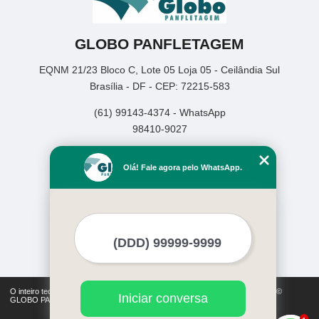
GLOBO PANFLETAGEM
EQNM 21/23 Bloco C, Lote 05 Loja 05 - Ceilândia Sul
Brasília - DF - CEP: 72215-583
(61) 99143-4374 - WhatsApp
98410-9027
Home
Olá! Fale agora pelo WhatsApp.
Empresa
Missão
Serviços
Contato
Mapa do site
Mais Serviços
O inteiro teor deste site está sujeito à proteção de direitos autorais. Copyright©
Iniciar conversa
GLOBO PANFLETAGEM (Lei 9610 de 19/02/1998)