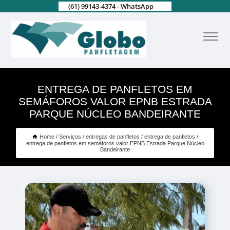
(61) 99143-4374 - WhatsApp
ENTREGA DE PANFLETOS EM
SEMÁFOROS VALOR EPNB ESTRADA
PARQUE NÚCLEO BANDEIRANTE
Home
Serviços
entregas de panfletos
entrega de panfletos
entrega de panfletos em semáforos valor EPNB Estrada Parque Núcleo
Bandeirante