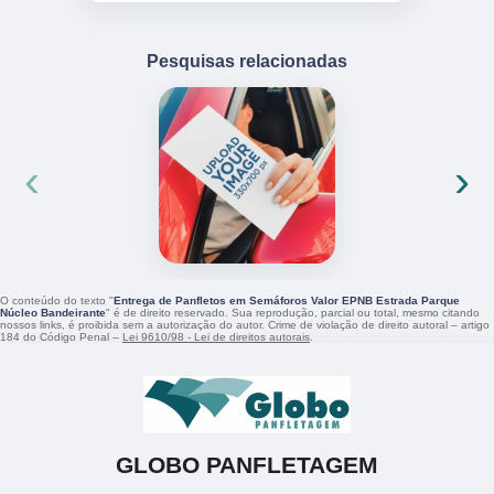
Pesquisas relacionadas
‹
›
O conteúdo do texto "
Entrega de Panfletos em Semáforos Valor EPNB Estrada Parque
Núcleo Bandeirante
" é de direito reservado. Sua reprodução, parcial ou total, mesmo citando
nossos links, é proibida sem a autorização do autor. Crime de violação de direito autoral – artigo
184 do Código Penal –
Lei 9610/98 - Lei de direitos autorais
.
GLOBO PANFLETAGEM