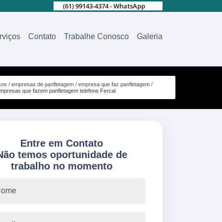
(61) 99143-4374 - WhatsApp
rviços
Contato
Trabalhe Conosco
Galeria
ços
empresas de panfletagem
empresa que faz panfletagem
mpresas que fazem panfletagem telefone Fercal
Entre em Contato
Não temos oportunidade de
trabalho no momento