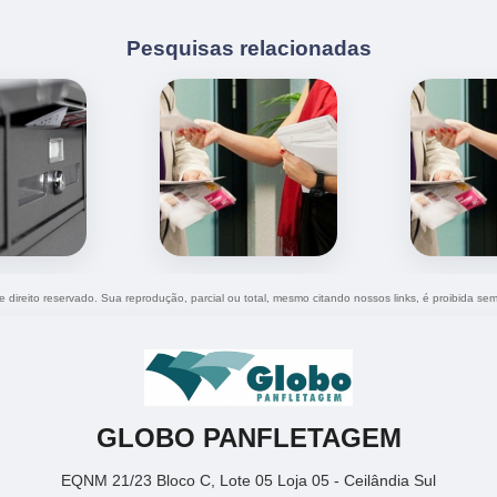
Pesquisas relacionadas
e direito reservado. Sua reprodução, parcial ou total, mesmo citando nossos links, é proibida sem
GLOBO PANFLETAGEM
EQNM 21/23 Bloco C, Lote 05 Loja 05 - Ceilândia Sul