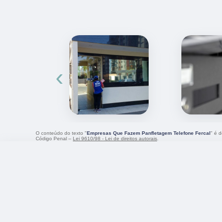
‹
O conteúdo do texto "
Empresas Que Fazem Panfletagem Telefone Fercal
" é d
Código Penal –
Lei 9610/98 - Lei de direitos autorais
.