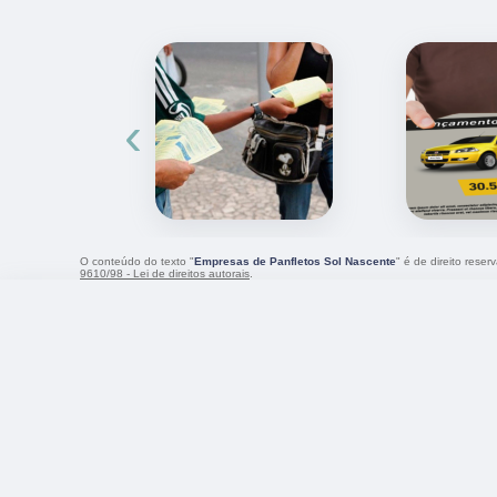
‹
O conteúdo do texto "
Empresas de Panfletos Sol Nascente
" é de direito rese
9610/98 - Lei de direitos autorais
.