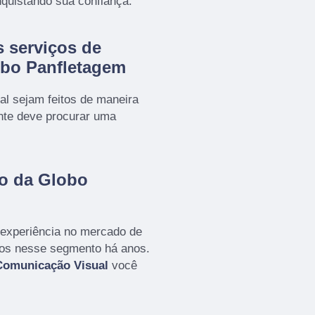
nquistando sua confiança.
 serviços de
obo Panfletagem
al sejam feitos de maneira
ente deve procurar uma
vo da Globo
 experiência no mercado de
mos nesse segmento há anos.
Comunicação Visual
você