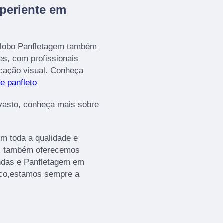
periente em
 Globo Panfletagem também
es, com profissionais
icação visual. Conheça
de panfleto
vasto, conheça mais sobre
om toda a qualidade e
os, também oferecemos
ndas e Panfletagem em
osco,estamos sempre a