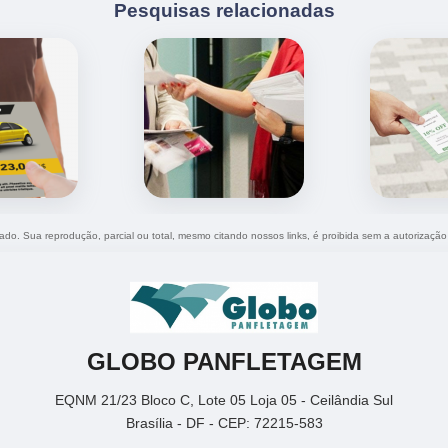
Pesquisas relacionadas
rvado. Sua reprodução, parcial ou total, mesmo citando nossos links, é proibida sem a autorização
GLOBO PANFLETAGEM
EQNM 21/23 Bloco C, Lote 05 Loja 05 - Ceilândia Sul
Brasília - DF - CEP: 72215-583