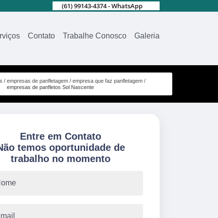
(61) 99143-4374 - WhatsApp
rviços
Contato
Trabalhe Conosco
Galeria
s
empresas de panfletagem
empresa que faz panfletagem
empresas de panfletos Sol Nascente
Entre em Contato
Não temos oportunidade de
trabalho no momento