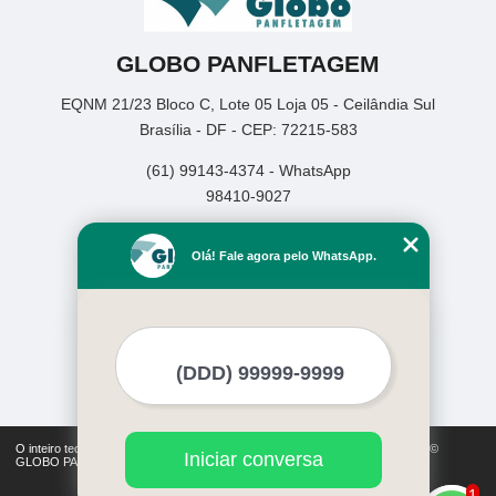
GLOBO PANFLETAGEM
EQNM 21/23 Bloco C, Lote 05 Loja 05 - Ceilândia Sul
Brasília - DF - CEP: 72215-583
(61) 99143-4374 - WhatsApp
98410-9027
Home
Olá! Fale agora pelo WhatsApp.
Empresa
Missão
Serviços
Contato
Mapa do site
Mais Serviços
O inteiro teor deste site está sujeito à proteção de direitos autorais. Copyright©
Iniciar conversa
GLOBO PANFLETAGEM (Lei 9610 de 19/02/1998)
1