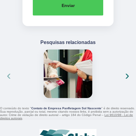
Enviar
Pesquisas relacionadas
‹
›
O conteúdo do texto "
Contato de Empresa Panfletagem Sol Nascente
" é de direito reservado.
Sua reprodução, parcial ou total, mesmo citando nossos links, é proibida sem a autorização do
autor. Crime de violação de direito autoral – artigo 184 do Código Penal –
Lei 9610/98 - Lei de
direitos autorais
.