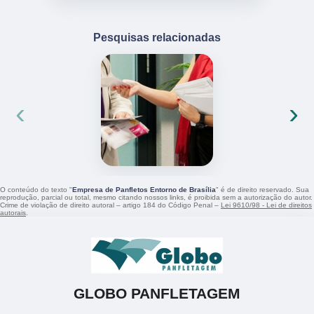
Pesquisas relacionadas
‹
›
O conteúdo do texto "
Empresa de Panfletos Entorno de Brasília
" é de direito reservado. Sua
reprodução, parcial ou total, mesmo citando nossos links, é proibida sem a autorização do autor.
Crime de violação de direito autoral – artigo 184 do Código Penal –
Lei 9610/98 - Lei de direitos
autorais
.
GLOBO PANFLETAGEM