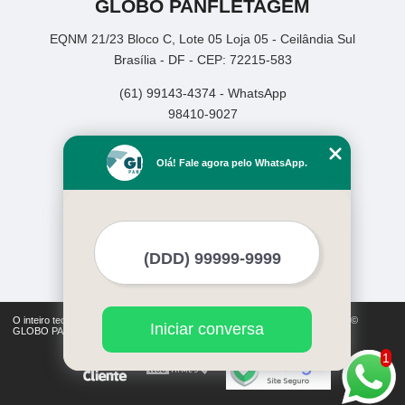
GLOBO PANFLETAGEM
EQNM 21/23 Bloco C, Lote 05 Loja 05 - Ceilândia Sul
Brasília - DF - CEP: 72215-583
(61) 99143-4374 - WhatsApp
98410-9027
Home
Olá! Fale agora pelo WhatsApp.
Empresa
Missão
Serviços
Contato
Mapa do site
Mais Serviços
O inteiro teor deste site está sujeito à proteção de direitos autorais. Copyright©
Iniciar conversa
GLOBO PANFLETAGEM (Lei 9610 de 19/02/1998)
1