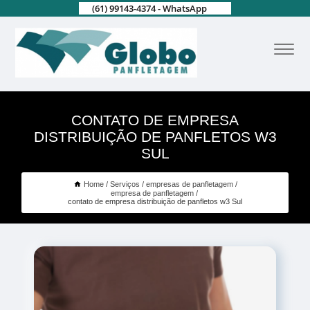
(61) 99143-4374 - WhatsApp
CONTATO DE EMPRESA
DISTRIBUIÇÃO DE PANFLETOS W3
SUL
Home
Serviços
empresas de panfletagem
empresa de panfletagem
contato de empresa distribuição de panfletos w3 Sul