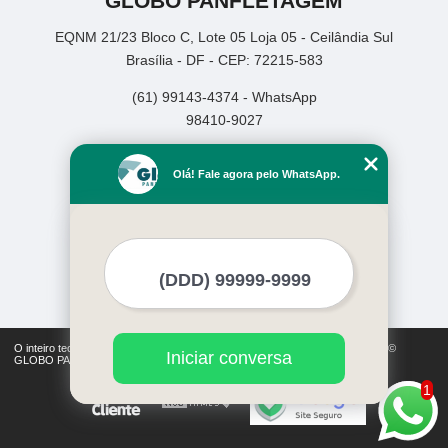
GLOBO PANFLETAGEM
EQNM 21/23 Bloco C, Lote 05 Loja 05 - Ceilândia Sul
Brasília - DF - CEP: 72215-583
(61) 99143-4374 - WhatsApp
98410-9027
Home
Olá! Fale agora pelo WhatsApp.
Empresa
Missão
Serviços
Contato
Mapa do site
Mais Serviços
O inteiro teor deste site está sujeito à proteção de direitos autorais. Copyright©
Iniciar conversa
GLOBO PANFLETAGEM (Lei 9610 de 19/02/1998)
1