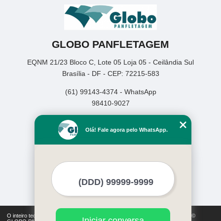
GLOBO PANFLETAGEM
EQNM 21/23 Bloco C, Lote 05 Loja 05 - Ceilândia Sul
Brasília - DF - CEP: 72215-583
(61) 99143-4374 - WhatsApp
98410-9027
Home
Olá! Fale agora pelo WhatsApp.
Empresa
Missão
Serviços
Contato
Mapa do site
Mais Serviços
O inteiro teor deste site está sujeito à proteção de direitos autorais. Copyright©
Iniciar conversa