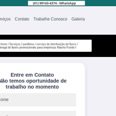
(61) 99143-4374 - WhatsApp
rviços
Contato
Trabalhe Conosco
Galeria
Home
Serviços
panfletos
serviço de distribuição de flyers
ntrega de flyers promocionais para empresas Riacho Fundo I
Entre em Contato
Não temos oportunidade de
trabalho no momento