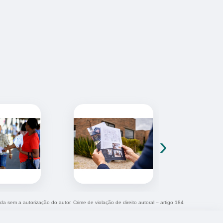
›
ida sem a autorização do autor. Crime de violação de direito autoral – artigo 184