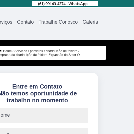
(61) 99143-4374 - WhatsApp
rviços
Contato
Trabalhe Conosco
Galeria
Home
Serviços
panfletos
distribuição de folders
mpresa de distribuição de folders Expansão do Setor O
Entre em Contato
Não temos oportunidade de
trabalho no momento