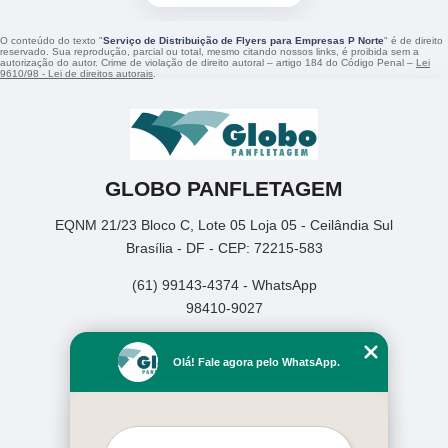
O conteúdo do texto "
Serviço de Distribuição de Flyers para Empresas P Norte
" é de direito
reservado. Sua reprodução, parcial ou total, mesmo citando nossos links, é proibida sem a
autorização do autor. Crime de violação de direito autoral – artigo 184 do Código Penal –
Lei
9610/98 - Lei de direitos autorais
.
GLOBO PANFLETAGEM
EQNM 21/23 Bloco C, Lote 05 Loja 05 - Ceilândia Sul
Brasília - DF - CEP: 72215-583
(61) 99143-4374 - WhatsApp
98410-9027
Home
Olá! Fale agora pelo WhatsApp.
Empresa
Missão
Serviços
Contato