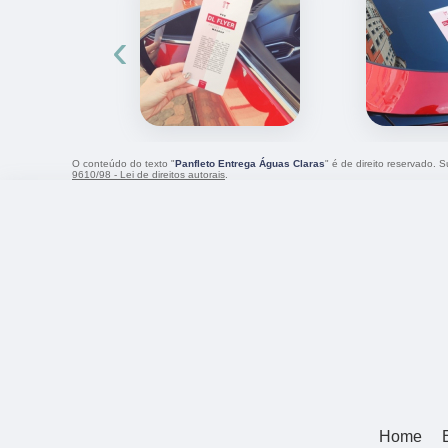
‹
O conteúdo do texto "
Panfleto Entrega Águas Claras
" é de direito reservado. 
9610/98 - Lei de direitos autorais
.
Home